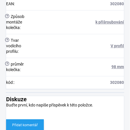
EAN
:
302080
?
Způsob
montáže
k přišroubování
kolečka
:
?
Tvar
vodícího
V profil
profilu
:
?
průměr
98 mm
kolečka
:
kód:
:
302080
Diskuze
Buďte první, kdo napíše příspěvek k této položce.
Přidat komentář