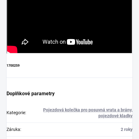
1700259
Doplňkové parametry
Pojezdová kolečka pro posuvná vrata a brány,
Kategorie
:
pojezdové kladky
Záruka
:
2 roky