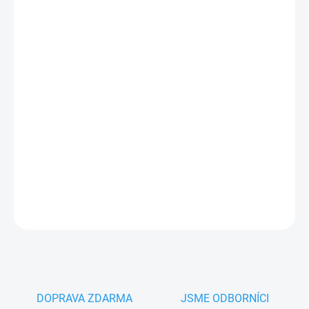
MŮŽEME
DORUČIT DO:
17.8.2026
−
+
Přidat do košíku
Cais WV1024.B2
pojezdové kolečko posuvné brány
, V profil,
dvouložiskové, průměr 98 mm
PLU: 302080
DETAILNÍ INFORMACE
ZEPTAT SE
HLÍDAT
DOPRAVA ZDARMA
JSME ODBORNÍCI