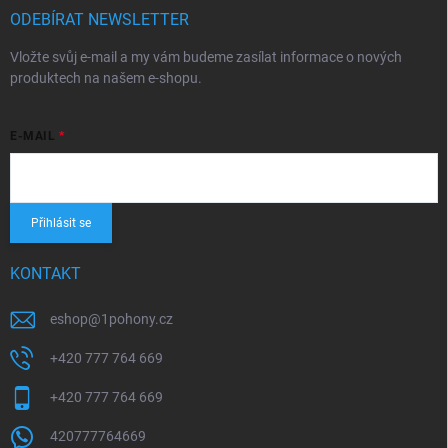
ODEBÍRAT NEWSLETTER
Vložte svůj e-mail a my vám budeme zasílat informace o nových
produktech na našem e-shopu.
E-MAIL
Přihlásit se
KONTAKT
eshop
@
1pohony.cz
+420 777 764 669
+420 777 764 669
420777764669