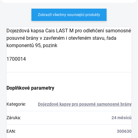
Zobrazit všechny související produkty
Dojezdová kapsa Cais LAST M pro odlehčení samonosné
posuvné brány v zavřeném i otevřeném stavu, řada
komponentů 95, pozink
1700014
Doplňkové parametry
Kategorie
:
Dojezdové kapsy pro posuvné samonosné brány
Záruka
:
24 měsíců
EAN
:
300630