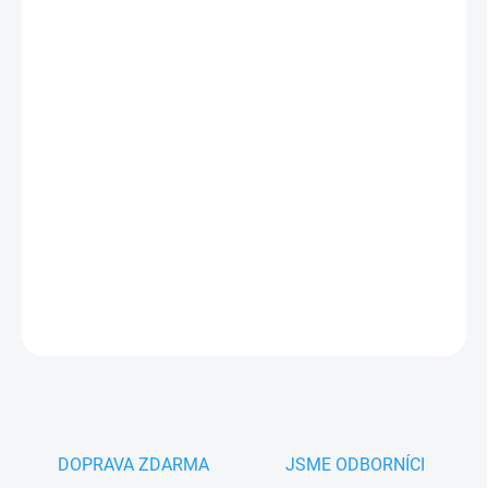
14.8.2026
−
+
Přidat do košíku
Dojezdová kapsa Cais LAST M pro odlehčení samonosné
posuvné brány v zavřeném i otevřeném stavu, řada
komponentů 95, pozink
PLU: 300630
DETAILNÍ INFORMACE
ZEPTAT SE
HLÍDAT
DOPRAVA ZDARMA
JSME ODBORNÍCI