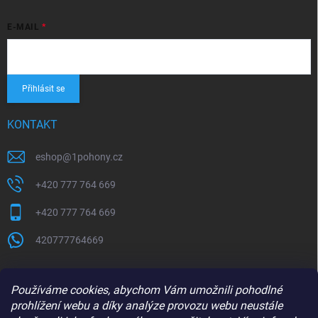
E-MAIL
Přihlásit se
KONTAKT
eshop
@
1pohony.cz
+420 777 764 669
+420 777 764 669
420777764669
Používáme cookies, abychom Vám umožnili pohodlné
prohlížení webu a díky analýze provozu webu neustále