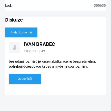
kód:
:
300630
Diskuze
Přidat komentář
V
IVAN BRABEC
ý
p
6.8.2023 12:49
i
s
bez udání rozměrů je vaše nabídka vcelku bezpředmětná.
potřebuji dojezdovou kapsu a nikde nejsou rozměry.
d
i
s
Odpovědět
k
u
z
í