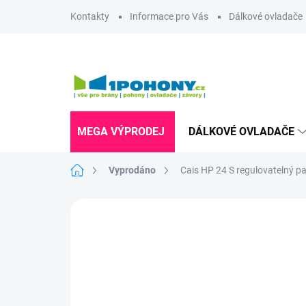
Přejít
Kontakty
Informace pro Vás
Dálkové ovladače
na
obsah
MEGA VÝPRODEJ
DÁLKOVÉ OVLADAČE
Domů
Vyprodáno
Cais HP 24 S regulovatelný pa
Neohodnoceno
Podrobnosti hodnoce