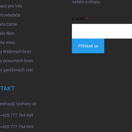
našem e-shopu.
mace pro Vás
é ovladače
E-MAIL
ače Came
ače Nice
na vrata
Přihlásit se
 křídlových bran
y posuvných bran
y garážových vrat
TAKT
eshop
@
1pohony.cz
+420 777 764 669
+420 777 764 669