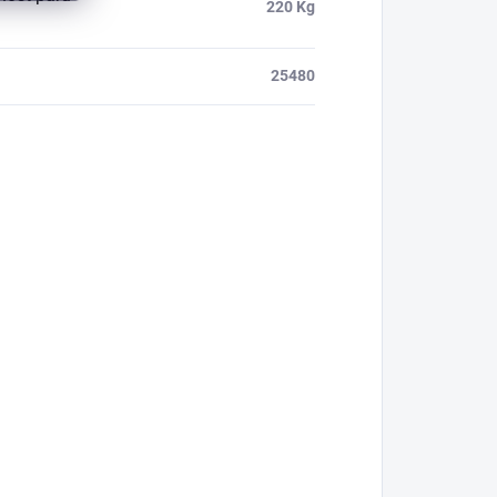
220 Kg
25480