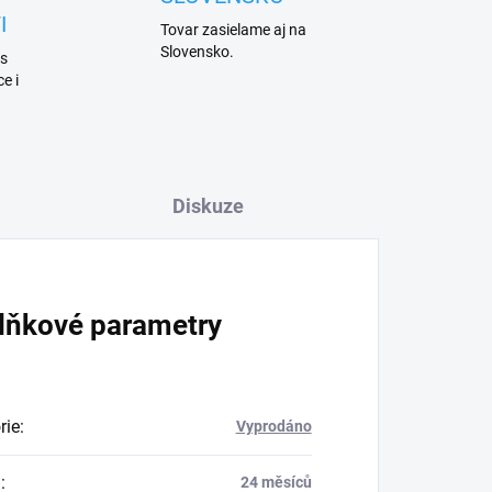
I
Tovar zasielame aj na
Slovensko.
 s
e i
Diskuze
lňkové parametry
rie
:
Vyprodáno
a
:
24 měsíců