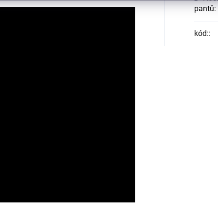
pantů
:
kód:
: