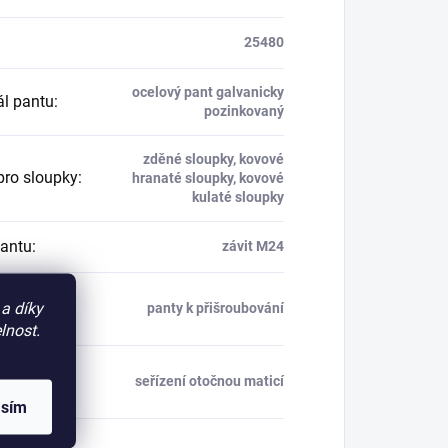
25480
ocelový pant galvanicky
ál pantu
:
pozinkovaný
zděné sloupky, kovové
pro sloupky
:
hranaté sloupky, kovové
kulaté sloupky
pantu
:
závit M24
b montáže
a díky
panty k přišroubování
lnost.
 seřízení
seřízení otočnou maticí
asím
ost páru