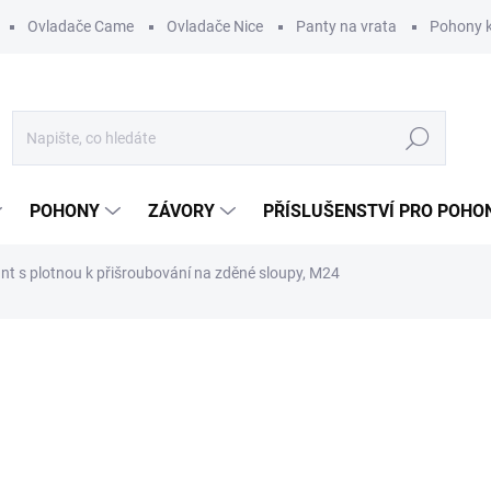
Ovladače Came
Ovladače Nice
Panty na vrata
Pohony k
Hledat
POHONY
ZÁVORY
PŘÍSLUŠENSTVÍ PRO POHO
nt s plotnou k přišroubování na zděné sloupy, M24
ní
ZNAČKA:
CAIS
883,30 Kč
/ ks
730 Kč bez DPH
Měrná
VYPRODÁNO. UKONČENA V
cena: