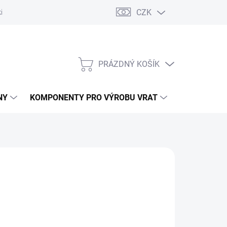
CZK
řídlových bran
Pohony posuvných bran
Pohony garážových vra
PRÁZDNÝ KOŠÍK
NÁKUPNÍ
KOŠÍK
NY
KOMPONENTY PRO VÝROBU VRAT
NÁHRADNÍ D
ÝROBA. TRVALE NEDOSTUPNÉ.