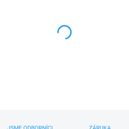
Cais HP24S
seřiditelný pant 
přírubou
, závit M24
PLU: 25480
DETAILNÍ INFORMACE
JSME ODBORNÍCI
ZÁRUKA