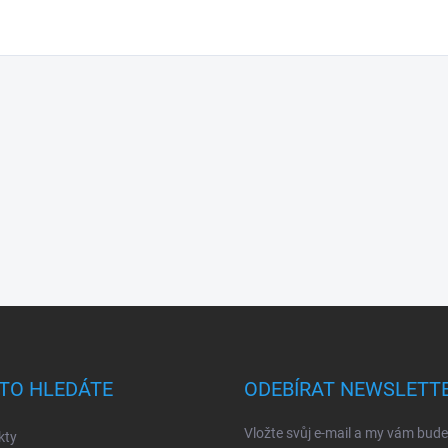
TO HLEDÁTE
ODEBÍRAT NEWSLETT
Vložte svůj e-mail a my vám bud
kty