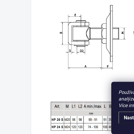
Použív
analýze
Více in
Nast