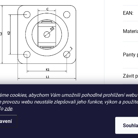
EAN
:
Materi
Panty 
Závit 
Způso
áme cookies, abychom Vám umožnili pohodlné prohlížení webu 
pantu
:
 provozu webu neustále zlepšovali jeho funkce, výkon a použite
fo
zde
.
Způsob
pantu
:
avení
Souhl
?
Nosn