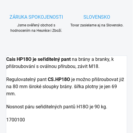
ZÁRUKA SPOKOJENOSTI
SLOVENSKO
Jsme ověřený obchod s
Tovar zasielame aj na Slovensko.
hodnocením na Heuréce i Zboží.
Cais HP18O je seřiditelný pant
na brány a branky, k
přišroubování s oválnou přírubou, závit M18.
Regulovatelný pant
CS.HP18O
je možno přišroubovat již
na 80 mm široké sloupky brány. šířka plotny je jen 69
mm.
Nosnost páru seřiditelných pantů H18O je 90 kg.
1700100