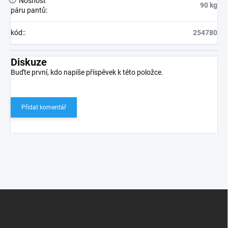
Nosnost
90 kg
páru pantů
:
kód:
:
254780
Diskuze
Buďte první, kdo napíše příspěvek k této položce.
Přidat komentář
Z
á
p
a