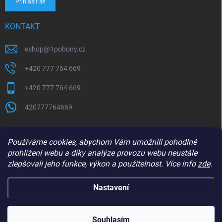
Přihlásit se
KONTAKT
eshop
@
1pohony.cz
+420 777 764 669
+420 777 764 669
420777764669
Používáme cookies, abychom Vám umožnili pohodlné
prohlížení webu a díky analýze provozu webu neustále
zlepšovali jeho funkce, výkon a použitelnost. Více info
zde
.
Nastavení
Copyright 2026
1Pohony.cz
. Všechna práva vyhrazena.
Upravit nastavení
cookies
Souhlasím