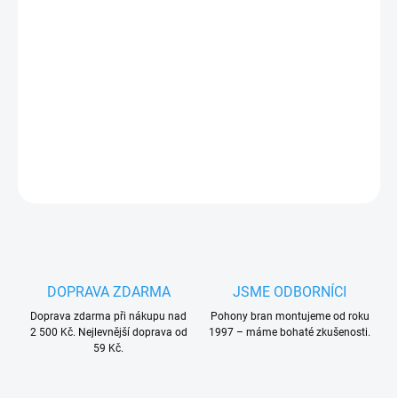
Měrná
VYPRODÁNO. UKONČENA VÝROBA. TRVALE NEDOSTUPNÉ.
cena:
Cais HP18O
seřiditelný pant
na brány a branky,
k
přišroubování
s oválnou přírubou
, závit M18
PLU: 254780
DETAILNÍ INFORMACE
ZEPTAT SE
HLÍDAT
DOPRAVA ZDARMA
JSME ODBORNÍCI
Doprava zdarma při nákupu nad
Pohony bran montujeme od roku
2 500 Kč. Nejlevnější doprava od
1997 – máme bohaté zkušenosti.
59 Kč.