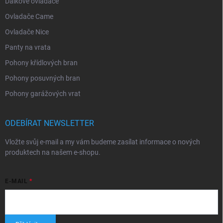
Dálkové ovladače
Ovladače Came
Ovladače Nice
Panty na vrata
Pohony křídlových bran
Pohony posuvných bran
Pohony garážových vrat
ODEBÍRAT NEWSLETTER
Vložte svůj e-mail a my vám budeme zasílat informace o nových
produktech na našem e-shopu.
E-MAIL