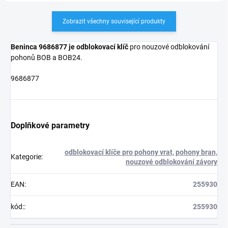
Zobrazit všechny související produkty
Beninca 9686877 je odblokovací klíč
pro nouzové odblokování
pohonů BOB a BOB24.
9686877
Doplňkové parametry
odblokovací klíče pro pohony vrat, pohony bran,
Kategorie
:
nouzové odblokování závory
EAN
:
255930
kód:
:
255930