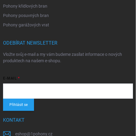
Pohony křídlových bran
Pohony posuvných bran
Pohony garážových vrat
ODEBÍRAT NEWSLETTER
Vložte svůj e-mail a my vám budeme zasílat informace o nových
produktech na našem e-shopu.
E-MAIL
Přihlásit se
KONTAKT
eshop
@
1pohony.cz