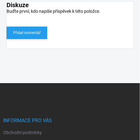
Diskuze
Buďte první, kdo napíše příspěvek k této položce.
Přidat komentář
Z
á
p
a
t
í
INFORMACE PRO VÁS
Obchodní podmínky