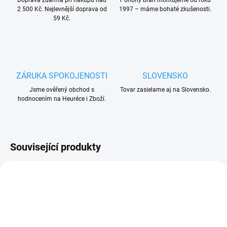
Doprava zdarma při nákupu nad
Pohony bran montujeme od roku
2 500 Kč. Nejlevnější doprava od
1997 – máme bohaté zkušenosti.
59 Kč.
ZÁRUKA SPOKOJENOSTI
SLOVENSKO
Jsme ověřený obchod s
Tovar zasielame aj na Slovensko.
hodnocením na Heuréce i Zboží.
Související produkty
ZDARMA
ZDARMA