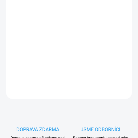
DORUČIT DO:
17.8.2026
−
+
Přidat do košíku
Beninca 9686877 odblokovací klíč pro nouzové odblokování
pohonů BOB
PLU: 255930
DETAILNÍ INFORMACE
ZEPTAT SE
HLÍDAT
DOPRAVA ZDARMA
JSME ODBORNÍCI