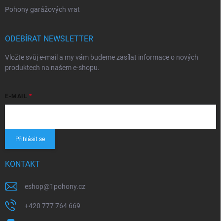
Pohony garážových vrat
ODEBÍRAT NEWSLETTER
Vložte svůj e-mail a my vám budeme zasílat informace o nových
produktech na našem e-shopu.
E-MAIL
Přihlásit se
KONTAKT
eshop
@
1pohony.cz
+420 777 764 669